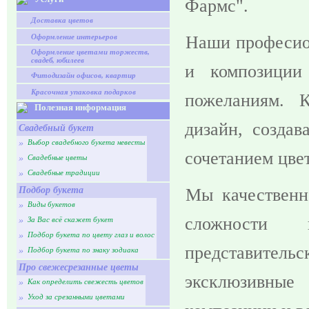
Фармс".
Доставка цветов
Оформление интерьеров
Наши професио
Оформление цветами торжеств,
свадеб, юбилеев
и композиции
Фитодизайн офисов, квартир
Красочная упаковка подарков
пожеланиям. 
Полезная информация
дизайн, создав
Свадебный букет
»
Выбор свадебного букета невесты
сочетанием цвет
»
Свадебные цветы
»
Свадебные традиции
Подбор букета
Мы качественн
»
Виды букетов
сложности 
»
За Вас всё скажет букет
»
Подбор букета по цвету глаз и волос
представите
»
Подбор букета по знаку зодиака
Про свежесрезанные цветы
эксклюзивные
»
Как определить свежесть цветов
»
Уход за срезанными цветами