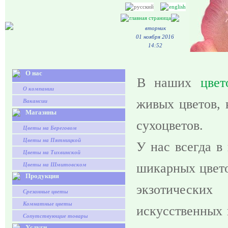
вторник
01 ноября 2016
14:52
О нас
В наших
цвет
О компании
живых цветов, 
Вакансии
Магазины
сухоцветов.
Цветы на Береговом
Цветы на Пятницкой
У нас всегда в
Цветы на Тихвинской
шикарных цвето
Цветы на Шмитовском
Продукция
экзотически
Срезанные цветы
Комнатные цветы
искусственных 
Сопутствующие товары
Услуги