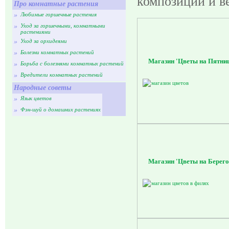
композиции и в
Про комнатные растения
»
Любимые горшечные растения
»
Уход за горшечными, комнатными
растениями
»
Уход за орхидеями
»
Болезни комнатных растений
Магазин 'Цветы на Пятни
»
Борьба с болезнями комнатных растений
»
Вредители комнатных растений
Народные советы
»
Язык цветов
»
Фэн-шуй о домашних растениях
Магазин 'Цветы на Берег